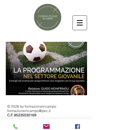
© 2026 by formazioneincampo
formazioneincampo@pec,it
C.F.
95235530169