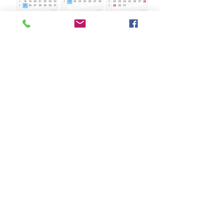
Orario lezioni online: 20.30/23.00 circa
Piattaforma utilizzata: Google Meet
(verificare i requisiti di sistema, preferibile
utilizzare come
browser
Google Chrome)
Costo totale del corso: € 330 (€ 320+ € 10
iscrizione a Formazione in Campo)
POSSIBILITÀ DI PAGAMENTO DELL'ISCRIZIONE
IN 2 RATE, PER RICHIEDERE QUESTA
MODALITÀ SCRIVERE A: