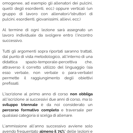
omogenee, ad esempio gli allenatori dei pulcini,
quelli degli esordienti, ecc.) oppure verticali (un
gruppo di lavoro con allenatori/istruttori di
pulcini, esordienti, giovanissimi, allievi, ecc.)
Al termine di ogni lezione sarà assegnato un
lavoro individuale
da svolgere entro l'incontro
successivo.
Tutti gli argomenti sopra riportati saranno trattati,
dal punto di vista metodologico, all'interno di una
didattica spazio-temporale-percettiva che,
attraverso il corretto utilizzo del linguaggio (sia
esso verbale, non verbale o para-verbale)
permette il raggiungimento degli obiettivi
prefissati.
L'iscrizione al primo anno di corso
non obbliga
all'iscrizione ai successivi due anni di corso, ma lo
sviluppo triennale
è da noi considerato un
percorso formativo completo
e traversale per
qualsiasi categoria si scelga di allenare.
L'ammissione all'anno successivo avviene solo
avendo frequentato
almeno il 75%
* delle lezioni e