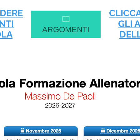
EDERE
CLICC
NTI
GLI 
ARGOMENTI
OLA
DEL
la